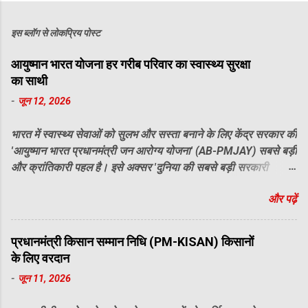
इस ब्लॉग से लोकप्रिय पोस्ट
आयुष्मान भारत योजना हर गरीब परिवार का स्वास्थ्य सुरक्षा
का साथी
-
जून 12, 2026
​भारत में स्वास्थ्य सेवाओं को सुलभ और सस्ता बनाने के लिए केंद्र सरकार की
'आयुष्मान भारत प्रधानमंत्री जन आरोग्य योजना' (AB-PMJAY) सबसे बड़ी
और क्रांतिकारी पहल है। इसे अक्सर 'दुनिया की सबसे बड़ी सरकारी
स्वास्थ्य योजना' कहा जाता है, जो लाखों परिवारों को इलाज के भारी-भरकम
और पढ़ें
खर्चों से बचा रही है। ​यदि आप यह जानना चाहते हैं कि यह योजना आपके या
आपके परिवार के लिए क्यों महत्वपूर्ण है, तो इसके लाभों को समझना आवश्यक
है। ​आयुष्मान भारत योजना के प्रमुख लाभ ​ ₹5 लाख तक का सालाना मुफ्त
प्रधानमंत्री किसान सम्मान निधि (PM-KISAN) किसानों
इलाज: इस योजना के तहत प्रत्येक पात्र परिवार को प्रति वर्ष ₹5 लाख का
के लिए वरदान
स्वास्थ्य बीमा मिलता है। यह राशि अस्पताल में भर्ती होने, दवाओं, जांच और
-
जून 11, 2026
ऑपरेशन के खर्चों को कवर करती है। ​ कैशलेस सुविधा: योजना का सबसे
बड़ा लाभ यह है कि आपको अस्पताल में इलाज के दौरान एक भी पैसा जेब से